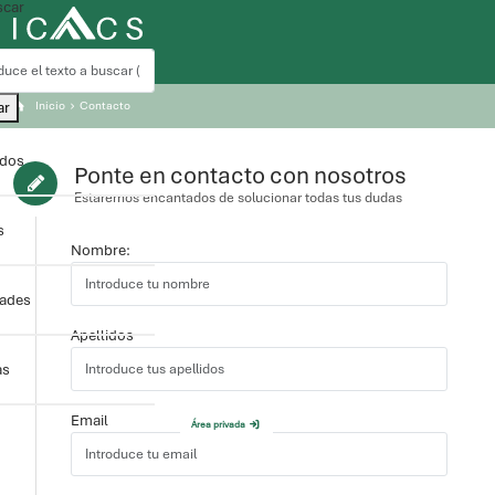
car
ar
Inicio
Contacto
ados
Ponte en contacto con nosotros
Estaremos encantados de solucionar todas tus dudas
s
Nombre:
dades
Apellidos
as
Email
Área privada