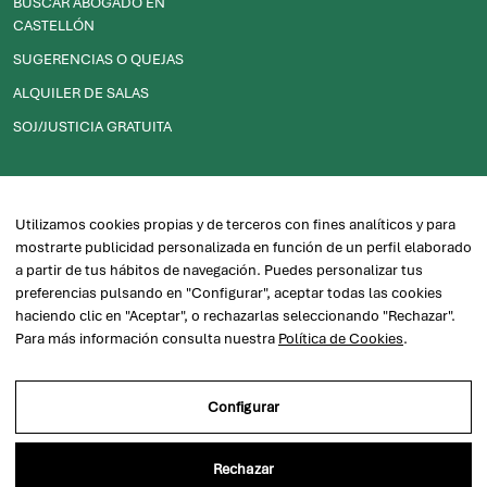
BUSCAR ABOGADO EN
CASTELLÓN
SUGERENCIAS O QUEJAS
ALQUILER DE SALAS
SOJ/JUSTICIA GRATUITA
2026© ICACS - Ilustre Colegio de Abogados de Castellón
Utilizamos cookies propias y de terceros con fines analíticos y para
mostrarte publicidad personalizada en función de un perfil elaborado
a partir de tus hábitos de navegación. Puedes personalizar tus
Política de privacidad
Desarrollada por
preferencias pulsando en "Configurar", aceptar todas las cookies
haciendo clic en "Aceptar", o rechazarlas seleccionando "Rechazar".
Aviso legal
Para más información consulta nuestra
Política de Cookies
.
Aviso Legal
Configurar
Política de Privacidad
Rechazar
Política de Cookies