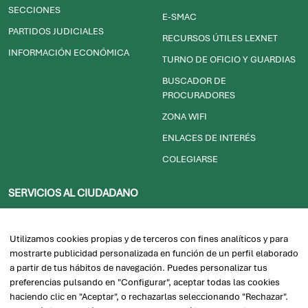
SECCIONES
E-SMAC
PARTIDOS JUDICIALES
RECURSOS ÚTILES LEXNET
INFORMACIÓN ECONÓMICA
TURNO DE OFICIO Y GUARDIAS
BUSCADOR DE
PROCURADORES
ZONA WIFI
ENLACES DE INTERÉS
COLEGIARSE
SERVICIOS AL CIUDADANO
BUSCAR ABOGADO EN
CASTELLÓN
Utilizamos cookies propias y de terceros con fines analíticos y para
SUGERENCIAS O QUEJAS
mostrarte publicidad personalizada en función de un perfil elaborado
a partir de tus hábitos de navegación. Puedes personalizar tus
ALQUILER DE SALAS
preferencias pulsando en "Configurar", aceptar todas las cookies
SOJ/JUSTICIA GRATUITA
haciendo clic en "Aceptar", o rechazarlas seleccionando "Rechazar".