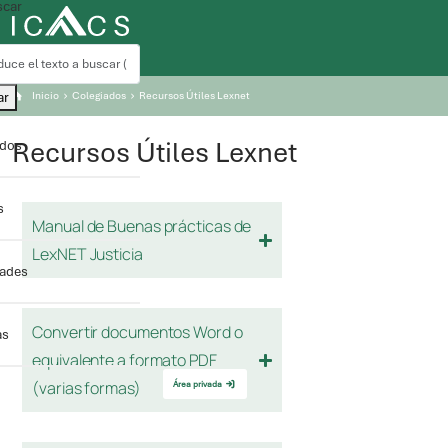
car
ar
Inicio
Colegiados
Recursos Útiles Lexnet
Recursos Útiles Lexnet
ados
s
dades
as
Área privada