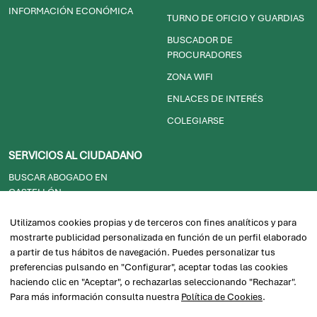
PARTIDOS JUDICIALES
RECURSOS ÚTILES LEXNET
INFORMACIÓN ECONÓMICA
TURNO DE OFICIO Y GUARDIAS
BUSCADOR DE
PROCURADORES
ZONA WIFI
ENLACES DE INTERÉS
COLEGIARSE
SERVICIOS AL CIUDADANO
BUSCAR ABOGADO EN
CASTELLÓN
Utilizamos cookies propias y de terceros con fines analíticos y para
SUGERENCIAS O QUEJAS
mostrarte publicidad personalizada en función de un perfil elaborado
a partir de tus hábitos de navegación. Puedes personalizar tus
ALQUILER DE SALAS
preferencias pulsando en "Configurar", aceptar todas las cookies
SOJ/JUSTICIA GRATUITA
haciendo clic en "Aceptar", o rechazarlas seleccionando "Rechazar".
Para más información consulta nuestra
Política de Cookies
.
2026© ICACS - Ilustre Colegio de Abogados de Castellón