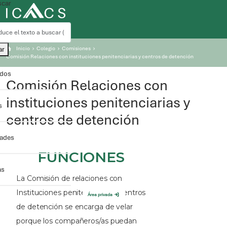
car
ar
Inicio
Colegio
Comisiones
Comisión Relaciones con instituciones penitenciarias y centros de detención
ados
Comisión Relaciones con
instituciones penitenciarias y
s
centros de detención
dades
as
Área privada