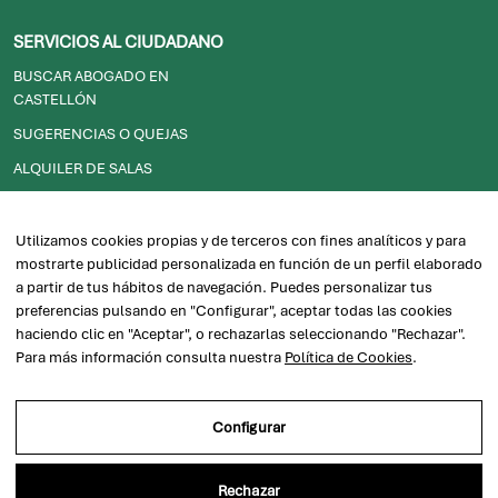
SERVICIOS AL CIUDADANO
BUSCAR ABOGADO EN
CASTELLÓN
SUGERENCIAS O QUEJAS
ALQUILER DE SALAS
SOJ/JUSTICIA GRATUITA
Utilizamos cookies propias y de terceros con fines analíticos y para
2026© ICACS - Ilustre Colegio de Abogados de Castellón
mostrarte publicidad personalizada en función de un perfil elaborado
a partir de tus hábitos de navegación. Puedes personalizar tus
preferencias pulsando en "Configurar", aceptar todas las cookies
haciendo clic en "Aceptar", o rechazarlas seleccionando "Rechazar".
Política de privacidad
Desarrollada por
Para más información consulta nuestra
Política de Cookies
.
Aviso legal
Configurar
Aviso Legal
Rechazar